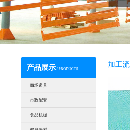
加工流
产品展示
/ PRODUCTS
商场道具
市政配套
食品机械
健身器材