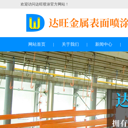
欢迎访问达旺喷涂官方网站！
网站首页
|
关于我们
|
新闻中心
|