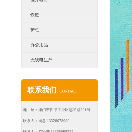
铁链
护栏
办公用品
无线电生产
联系我们
/ CONTACT
地 址：海门市四甲工业区惠民路321号
联系人：周总 13328078999
联系人：赵经理 13358098555