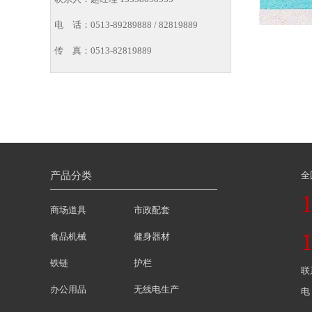
电 话：0513-89289888 / 82819889
传 真：0513-82819889
产品分类
全
商场道具
市政配套
食品机械
健身器材
铁链
护栏
联
办公用品
无线电生产
电 